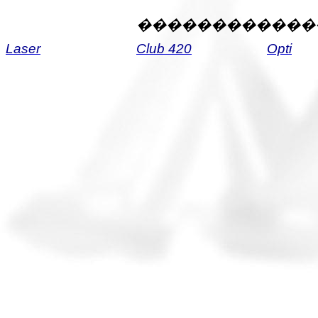
������������
Laser
Club 420
Opti